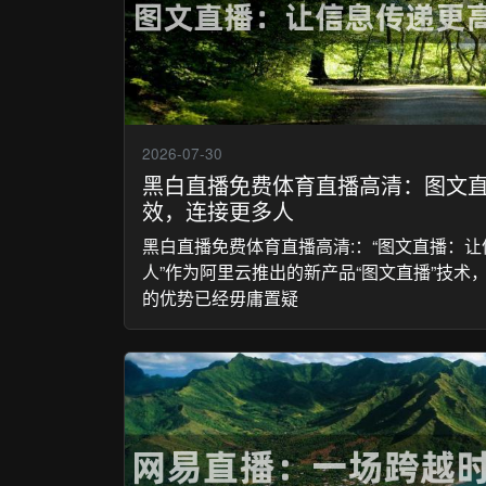
2026-07-30
黑白直播免费体育直播高清：图文
效，连接更多人
黑白直播免费体育直播高清:：“图文直播：
人”作为阿里云推出的新产品“图文直播”技术
的优势已经毋庸置疑