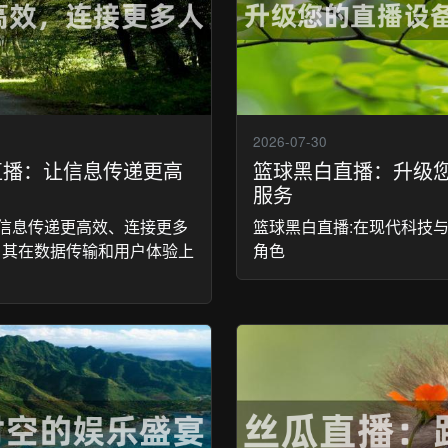
2026-07-30
直播：让信息传递更高
篮球黑白直播：升级
服务
让信息传递更高效、连接更多
篮球黑白直播:在现代科技
，其在数据传输和用户体验上
角色