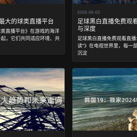
2026-06-02
球最大的球类直播平台
足球黑白直播免费观看
与深度
球类直播平台》在游戏的海洋
一起，它们共同适应环境、共
足球黑白直播免费观看直播:
读"》在电视世界里，每一
沉淀